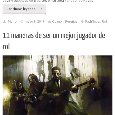
devir y publicada en 6 partes en su línea Forjador de Reyes
Continuar leyendo…
Mario
mayo 8, 2017
Opinión
,
Reseñas
Pathfinder
,
Rol
11 maneras de ser un mejor jugador de
rol