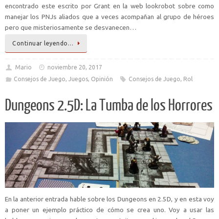
encontrado este escrito por Grant en la web lookrobot sobre como
manejar los PNJs aliados que a veces acompañan al grupo de héroes
pero que misteriosamente se desvanecen…
Continuar leyendo…
Mario
noviembre 20, 2017
Consejos de Juego
,
Juegos
,
Opinión
Consejos de Juego
,
Rol
Dungeons 2.5D: La Tumba de los Horrores
En la anterior entrada hable sobre los Dungeons en 2.5D, y en esta voy
a poner un ejemplo práctico de cómo se crea uno. Voy a usar las