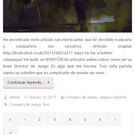
He encontrado este artículo tan interesante, que he decidido traducirlo
y compartirlo con vosotros. Artículo original:
http://lookrobot.co.uk/2013/06/20/11-ways-to-be-a-better-
roleplayer/ He leido un MONTÓN de artículos online sobre como ser un
buen Director de Juego. Es algo que me fascina. Tras cada partida
siento un subidón que es complicado de emular sin sexo…
Continuar leyendo…
admin
marzo 12, 2017
Consejos de Juego
,
Juegos
,
Opinión
Consejos de Juego
,
Rol
«
‹
2
3
4
5
6
›
»