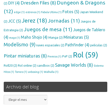
Dungeon & Dragons
Dresden Files
(8)
DIY
(4)
(2)
(12)
Fotos
(5)
Japan Weekend
edge
(1)
estrenos
(1)
Fabula Ultima
(1)
Jerez
(18)
Jornadas
(11)
JCC
(5)
(2)
Juegos de
Juegos de mesa
(11)
Juegos de Tablero
Estrategia
(2)
Miniaturas
(5)
(4)
Maho Shojo
(4)
Manga
(2)
mago
(1)
Modelismo
(9)
Pathfinder
(4)
naves espaciales
(2)
peliculas
(2)
Rol
(59)
Pintar miniaturas
(8)
PvP
(2)
Premios
(1)
Savage Worlds
(8)
Roll20
(2)
Rol online
(2)
sandbox
(2)
Sistema
Hitos
(1)
Torneo
(1)
unboxing
(1)
Walhalla
(1)
Archivo del blog
Archivo
del
blog