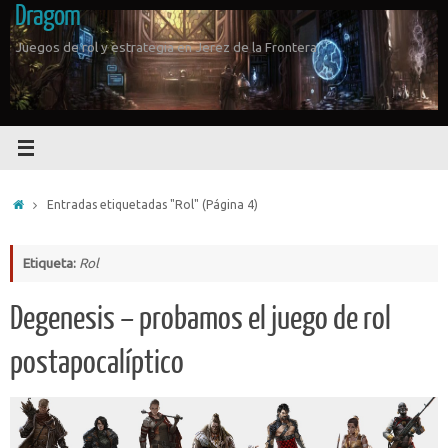
Dragom
Saltar
al
Juegos de rol y estrategia en Jerez de la Frontera
contenido
Inicio
Entradas etiquetadas "Rol"
(Página 4)
Etiqueta:
Rol
Degenesis – probamos el juego de rol
postapocalíptico