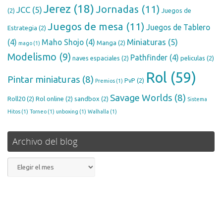
Jerez
(18)
Jornadas
(11)
JCC
(5)
(2)
Juegos de
Juegos de mesa
(11)
Juegos de Tablero
Estrategia
(2)
Miniaturas
(5)
(4)
Maho Shojo
(4)
Manga
(2)
mago
(1)
Modelismo
(9)
Pathfinder
(4)
naves espaciales
(2)
peliculas
(2)
Rol
(59)
Pintar miniaturas
(8)
PvP
(2)
Premios
(1)
Savage Worlds
(8)
Roll20
(2)
Rol online
(2)
sandbox
(2)
Sistema
Hitos
(1)
Torneo
(1)
unboxing
(1)
Walhalla
(1)
Archivo del blog
Archivo
del
blog