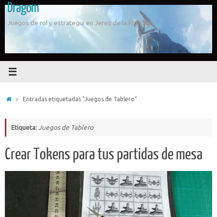
Dragom
Saltar
al
Juegos de rol y estrategia en Jerez de la Frontera
contenido
Inicio
Entradas etiquetadas "Juegos de Tablero"
Etiqueta:
Juegos de Tablero
Crear Tokens para tus partidas de mesa