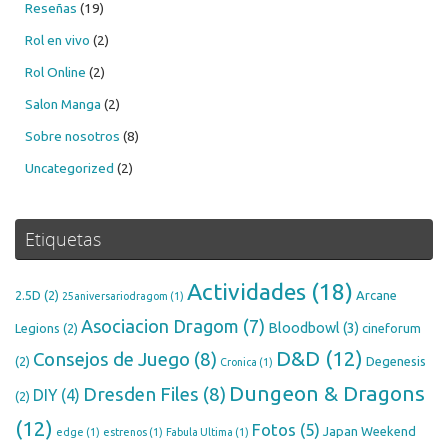
Reseñas
(19)
Rol en vivo
(2)
Rol Online
(2)
Salon Manga
(2)
Sobre nosotros
(8)
Uncategorized
(2)
Etiquetas
Actividades
(18)
2.5D
(2)
Arcane
25aniversariodragom
(1)
Asociacion Dragom
(7)
Bloodbowl
(3)
Legions
(2)
cineforum
D&D
(12)
Consejos de Juego
(8)
(2)
Degenesis
Cronica
(1)
Dungeon & Dragons
Dresden Files
(8)
DIY
(4)
(2)
(12)
Fotos
(5)
Japan Weekend
edge
(1)
estrenos
(1)
Fabula Ultima
(1)