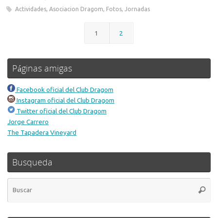
Actividades
,
Asociacion Dragom
,
Fotos
,
Jornadas
1
2
Páginas amigas
Facebook oficial del Club Dragom
Instagram oficial del Club Dragom
Twitter oficial del Club Dragom
Jorge Carrero
The Tapadera Vineyard
Busqueda
Bú
Busca
pa