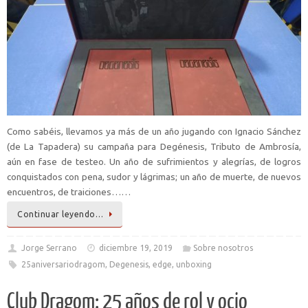
Como sabéis, llevamos ya más de un año jugando con Ignacio Sánchez
(de La Tapadera) su campaña para Degénesis, Tributo de Ambrosía,
aún en fase de testeo. Un año de sufrimientos y alegrías, de logros
conquistados con pena, sudor y lágrimas; un año de muerte, de nuevos
encuentros, de traiciones……
Continuar leyendo…
Jorge Serrano
diciembre 19, 2019
Sobre nosotros
25aniversariodragom
,
Degenesis
,
edge
,
unboxing
Club Dragom: 25 años de rol y ocio