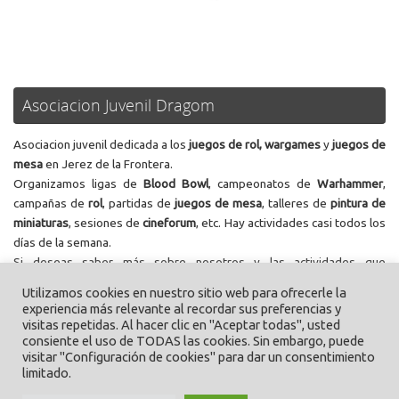
Asociacion Juvenil Dragom
Asociacion juvenil dedicada a los
juegos de rol, wargames
y
juegos de
mesa
en Jerez de la Frontera.
Organizamos ligas de
Blood Bowl
, campeonatos de
Warhammer
,
campañas de
rol
, partidas de
juegos de mesa
, talleres de
pintura de
miniaturas
, sesiones de
cineforum
, etc. Hay actividades casi todos los
días de la semana.
Si deseas saber más sobre nosotros y las actividades que
realizamos, te invitamos a
contactar
con nosotros
Utilizamos cookies en nuestro sitio web para ofrecerle la
experiencia más relevante al recordar sus preferencias y
visitas repetidas. Al hacer clic en "Aceptar todas", usted
Esta web tiene una política de privacidad que puedes consultar
aqui
consiente el uso de TODAS las cookies. Sin embargo, puede
visitar "Configuración de cookies" para dar un consentimiento
limitado.