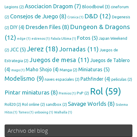
Asociacion Dragom
(7)
Bloodbowl
(3)
Legions
(2)
cineforum
D&D
(12)
Consejos de Juego
(8)
(2)
Degenesis
Cronica
(1)
Dungeon & Dragons
Dresden Files
(8)
DIY
(4)
(2)
(12)
Fotos
(5)
Japan Weekend
edge
(1)
estrenos
(1)
Fabula Ultima
(1)
Jerez
(18)
Jornadas
(11)
JCC
(5)
(2)
Juegos de
Juegos de mesa
(11)
Juegos de Tablero
Estrategia
(2)
Miniaturas
(5)
(4)
Maho Shojo
(4)
Manga
(2)
mago
(1)
Modelismo
(9)
Pathfinder
(4)
naves espaciales
(2)
peliculas
(2)
Rol
(59)
Pintar miniaturas
(8)
PvP
(2)
Premios
(1)
Savage Worlds
(8)
Roll20
(2)
Rol online
(2)
sandbox
(2)
Sistema
Hitos
(1)
Torneo
(1)
unboxing
(1)
Walhalla
(1)
Archivo del blog