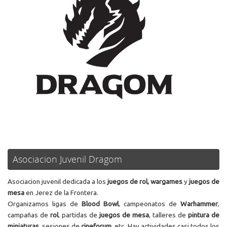
Asociacion Juvenil Dragom
Asociacion juvenil dedicada a los
juegos de rol, wargames
y
juegos de
mesa
en Jerez de la Frontera.
Organizamos ligas de
Blood Bowl
, campeonatos de
Warhammer
,
campañas de
rol
, partidas de
juegos de mesa
, talleres de
pintura de
miniaturas
, sesiones de
cineforum
, etc. Hay actividades casi todos los