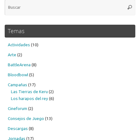
Bú
Busca
pa
Temas
Actividades
(10)
Arte
(2)
BattleArena
(8)
Bloodbowl
(5)
Campañas
(17)
Las Tierras de Keru
(2)
Los harapos del rey
(6)
Cineforum
(2)
Consejos de Juego
(13)
Descargas
(8)
Jornadas
(17)