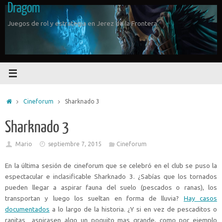
Dragom
Saltar
al
Juegos de rol y estrategia en Jerez de la Frontera
contenido
Inicio
Cineforum
Sharknado 3
Sharknado 3
Mario
septiembre 7, 2015
Cineforum
En la última sesión de cineforum que se celebró en el club se puso la
espectacular e inclasificable Sharknado 3. ¿Sabías que los tornados
pueden llegar a aspirar fauna del suelo (pescados o ranas), los
transportan y luego los sueltan en forma de lluvia?
Hay casos
documentados
a lo largo de la historia
. ¿Y si en vez de pescaditos o
ranitas aspirasen algo un poquito mas grande, como por ejemplo