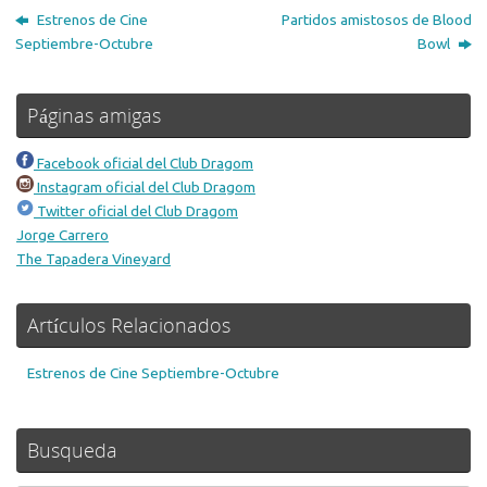
Estrenos de Cine
Partidos amistosos de Blood
Septiembre-Octubre
Bowl
Páginas amigas
Facebook oficial del Club Dragom
Instagram oficial del Club Dragom
Twitter oficial del Club Dragom
Jorge Carrero
The Tapadera Vineyard
Artículos Relacionados
Estrenos de Cine Septiembre-Octubre
Busqueda