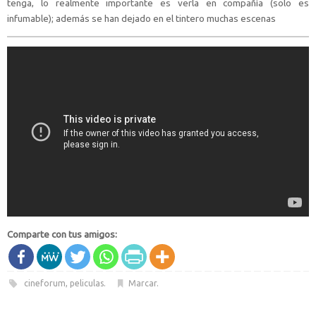
tenga, lo realmente importante es verla en compañía (solo es
infumable); además se han dejado en el tintero muchas escenas
Comparte con tus amigos:
cineforum
,
peliculas
.
Marcar
.