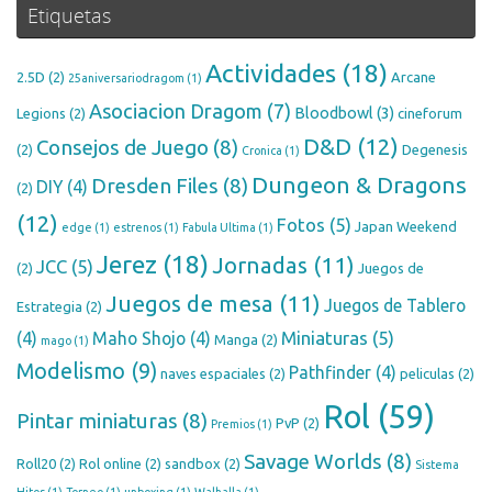
Etiquetas
Actividades
(18)
2.5D
(2)
Arcane
25aniversariodragom
(1)
Asociacion Dragom
(7)
Bloodbowl
(3)
Legions
(2)
cineforum
D&D
(12)
Consejos de Juego
(8)
(2)
Degenesis
Cronica
(1)
Dungeon & Dragons
Dresden Files
(8)
DIY
(4)
(2)
(12)
Fotos
(5)
Japan Weekend
edge
(1)
estrenos
(1)
Fabula Ultima
(1)
Jerez
(18)
Jornadas
(11)
JCC
(5)
(2)
Juegos de
Juegos de mesa
(11)
Juegos de Tablero
Estrategia
(2)
Miniaturas
(5)
(4)
Maho Shojo
(4)
Manga
(2)
mago
(1)
Modelismo
(9)
Pathfinder
(4)
naves espaciales
(2)
peliculas
(2)
Rol
(59)
Pintar miniaturas
(8)
PvP
(2)
Premios
(1)
Savage Worlds
(8)
Roll20
(2)
Rol online
(2)
sandbox
(2)
Sistema
Hitos
(1)
Torneo
(1)
unboxing
(1)
Walhalla
(1)