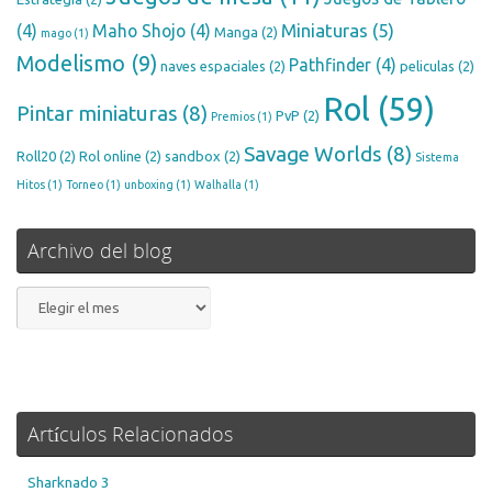
Miniaturas
(5)
(4)
Maho Shojo
(4)
Manga
(2)
mago
(1)
Modelismo
(9)
Pathfinder
(4)
naves espaciales
(2)
peliculas
(2)
Rol
(59)
Pintar miniaturas
(8)
PvP
(2)
Premios
(1)
Savage Worlds
(8)
Roll20
(2)
Rol online
(2)
sandbox
(2)
Sistema
Hitos
(1)
Torneo
(1)
unboxing
(1)
Walhalla
(1)
Archivo del blog
Archivo
del
blog
Artículos Relacionados
Sharknado 3