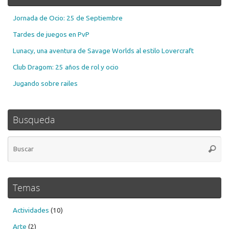
Jornada de Ocio: 25 de Septiembre
Tardes de juegos en PvP
Lunacy, una aventura de Savage Worlds al estilo Lovercraft
Club Dragom: 25 años de rol y ocio
Jugando sobre railes
Busqueda
Bú
Busca
pa
Temas
Actividades
(10)
Arte
(2)