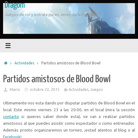
Dragom
Saltar
al
Juegos de rol y estrategia en Jerez de la Frontera
contenido
Inicio
Actividades
Partidos amistosos de Blood Bowl
Partidos amistosos de Blood Bowl
Mario
octubre 22, 2015
Actividades
,
Juegos
Ultimamente nos esta dando por disputar partidos de Blood Bowl en el
local. Este mismo viernes 23 a las 20:00, en el local (mira la sección
contacto
si quieres saber donde esta), se van a realizar partidos
amistosos al que puedes asisitir como espectador o como entrenador.
Además pronto organizaremos un torneo, ¡estad atentos al blog o al
facebook
!