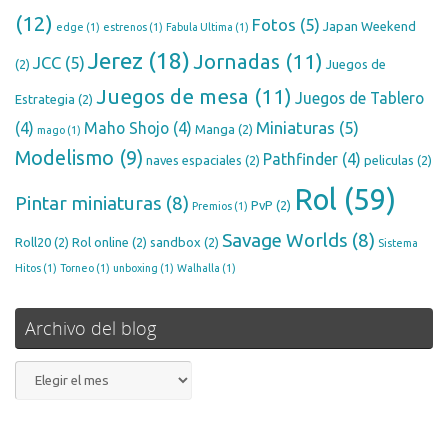
(12)
Fotos
(5)
Japan Weekend
edge
(1)
estrenos
(1)
Fabula Ultima
(1)
Jerez
(18)
Jornadas
(11)
JCC
(5)
(2)
Juegos de
Juegos de mesa
(11)
Juegos de Tablero
Estrategia
(2)
Miniaturas
(5)
(4)
Maho Shojo
(4)
Manga
(2)
mago
(1)
Modelismo
(9)
Pathfinder
(4)
naves espaciales
(2)
peliculas
(2)
Rol
(59)
Pintar miniaturas
(8)
PvP
(2)
Premios
(1)
Savage Worlds
(8)
Roll20
(2)
Rol online
(2)
sandbox
(2)
Sistema
Hitos
(1)
Torneo
(1)
unboxing
(1)
Walhalla
(1)
Archivo del blog
Archivo
del
blog