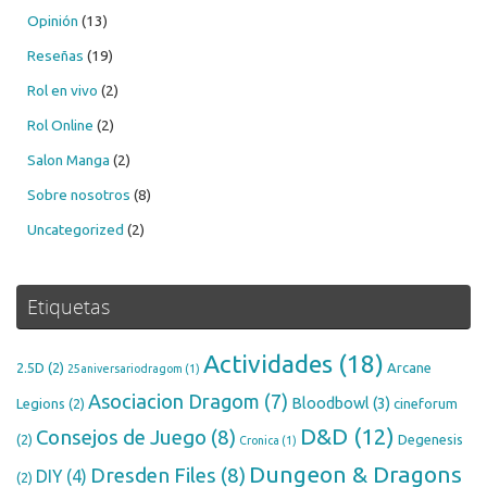
Opinión
(13)
Reseñas
(19)
Rol en vivo
(2)
Rol Online
(2)
Salon Manga
(2)
Sobre nosotros
(8)
Uncategorized
(2)
Etiquetas
Actividades
(18)
2.5D
(2)
Arcane
25aniversariodragom
(1)
Asociacion Dragom
(7)
Bloodbowl
(3)
Legions
(2)
cineforum
D&D
(12)
Consejos de Juego
(8)
(2)
Degenesis
Cronica
(1)
Dungeon & Dragons
Dresden Files
(8)
DIY
(4)
(2)