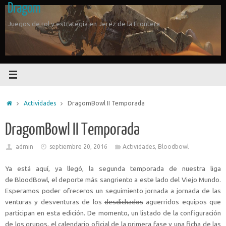
Dragom
Saltar
al
Juegos de rol y estrategia en Jerez de la Frontera
contenido
Inicio
Actividades
DragomBowl II Temporada
DragomBowl II Temporada
admin
septiembre 20, 2016
Actividades
,
Bloodbowl
Ya está aquí, ya llegó, la segunda temporada de nuestra liga
de BloodBowl, el deporte más sangriento a este lado del Viejo Mundo.
Esperamos poder ofreceros un seguimiento jornada a jornada de las
venturas y desventuras de los
desdichados
aguerridos equipos que
participan en esta edición. De momento, un listado de la configuración
de los grupos, el calendario oficial de la primera fase y una ficha de las