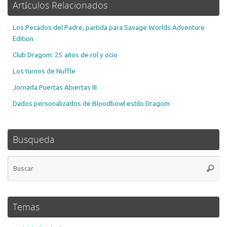
Artículos Relacionados
Los Pecados del Padre, partida para Savage Worlds Adventure
Edition
Club Dragom: 25 años de rol y ocio
Los turnos de Nuffle
Jornada Puertas Abiertas III
Dados personalizados de Bloodbowl estilo Dragom
Busqueda
Bú
Busca
pa
Temas