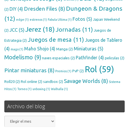
Dungeon & Dragons
Dresden Files
(8)
DIY
(4)
(2)
(12)
Fotos
(5)
Japan Weekend
edge
(1)
estrenos
(1)
Fabula Ultima
(1)
Jerez
(18)
Jornadas
(11)
JCC
(5)
(2)
Juegos de
Juegos de mesa
(11)
Juegos de Tablero
Estrategia
(2)
Miniaturas
(5)
(4)
Maho Shojo
(4)
Manga
(2)
mago
(1)
Modelismo
(9)
Pathfinder
(4)
naves espaciales
(2)
peliculas
(2)
Rol
(59)
Pintar miniaturas
(8)
PvP
(2)
Premios
(1)
Savage Worlds
(8)
Roll20
(2)
Rol online
(2)
sandbox
(2)
Sistema
Hitos
(1)
Torneo
(1)
unboxing
(1)
Walhalla
(1)
Archivo del blog
Archivo
del