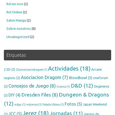
Rol en vivo
(2)
Rol Online
(2)
Salon Manga
(2)
Sobre nosotros
(8)
Uncategorized
(2)
Etiquetas
Actividades
(18)
2.5D
(2)
Arcane
25aniversariodragom
(1)
Asociacion Dragom
(7)
Bloodbowl
(3)
Legions
(2)
cineforum
D&D
(12)
Consejos de Juego
(8)
(2)
Degenesis
Cronica
(1)
Dungeon & Dragons
Dresden Files
(8)
DIY
(4)
(2)
(12)
Fotos
(5)
Japan Weekend
edge
(1)
estrenos
(1)
Fabula Ultima
(1)
Jerez
(18)
Jornadas
(11)
JCC
(5)
(2)
Juegos de