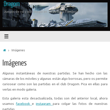
Dragom
Saltar
al
Juegos de rol y estrategia en Jerez de la Frontera
contenido
Inicio
Imágenes
Imágenes
Algunas instantáneas de nuestras partidas. Se han hecho con las
cámaras de los móviles y algunas están algo borrosas, pero os permite
curiosear como son las partidas en el club Dragom. Pica en ellas para
verlas en modo galeria.
Esta galeria esta desactualizada, todas son del anterior local, ahora
usamos
facebook
e
instagram
para colgar las fotos de nuestras
partidas