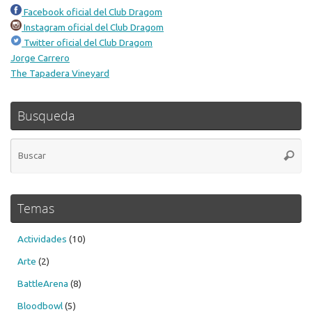
Facebook oficial del Club Dragom
Instagram oficial del Club Dragom
Twitter oficial del Club Dragom
Jorge Carrero
The Tapadera Vineyard
Busqueda
Bú
Busca
pa
Temas
Actividades
(10)
Arte
(2)
BattleArena
(8)
Bloodbowl
(5)