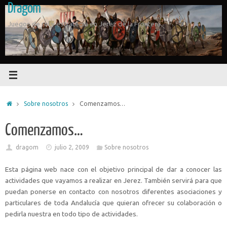
Dragom
Saltar
al
Juegos de rol y estrategia en Jerez de la Frontera
contenido
Inicio
Sobre nosotros
Comenzamos…
Comenzamos…
dragom
julio 2, 2009
Sobre nosotros
Esta página web nace con el objetivo principal de dar a conocer las
actividades que vayamos a realizar en Jerez. También servirá para que
puedan ponerse en contacto con nosotros diferentes asociaciones y
particulares de toda Andalucía que quieran ofrecer su colaboración o
pedirla nuestra en todo tipo de actividades.