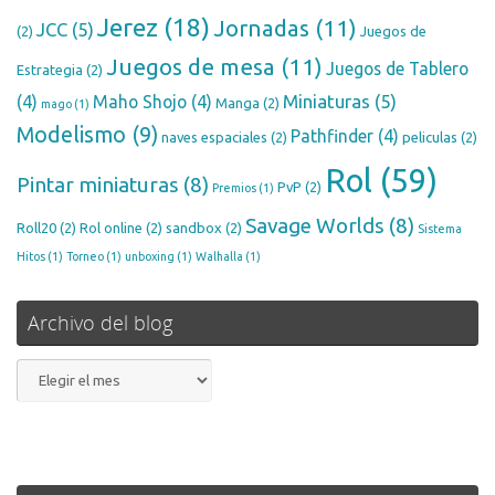
Jerez
(18)
Jornadas
(11)
JCC
(5)
(2)
Juegos de
Juegos de mesa
(11)
Juegos de Tablero
Estrategia
(2)
Miniaturas
(5)
(4)
Maho Shojo
(4)
Manga
(2)
mago
(1)
Modelismo
(9)
Pathfinder
(4)
naves espaciales
(2)
peliculas
(2)
Rol
(59)
Pintar miniaturas
(8)
PvP
(2)
Premios
(1)
Savage Worlds
(8)
Roll20
(2)
Rol online
(2)
sandbox
(2)
Sistema
Hitos
(1)
Torneo
(1)
unboxing
(1)
Walhalla
(1)
Archivo del blog
Archivo
del
blog