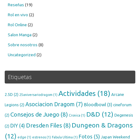
Reseñas
(19)
Rol en vivo
(2)
Rol Online
(2)
Salon Manga
(2)
Sobre nosotros
(8)
Uncategorized
(2)
Etiquetas
Actividades
(18)
2.5D
(2)
Arcane
25aniversariodragom
(1)
Asociacion Dragom
(7)
Bloodbowl
(3)
Legions
(2)
cineforum
D&D
(12)
Consejos de Juego
(8)
(2)
Degenesis
Cronica
(1)
Dungeon & Dragons
Dresden Files
(8)
DIY
(4)
(2)
(12)
Fotos
(5)
Japan Weekend
edge
(1)
estrenos
(1)
Fabula Ultima
(1)