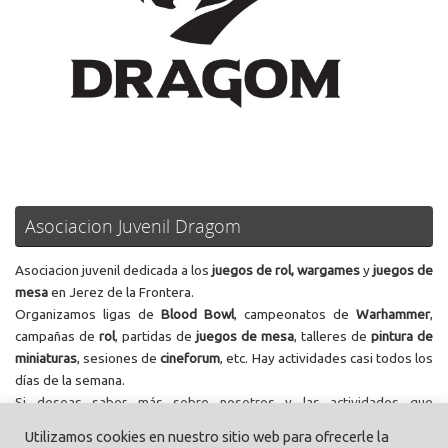
Asociacion Juvenil Dragom
Asociacion juvenil dedicada a los
juegos de rol, wargames
y
juegos de
mesa
en Jerez de la Frontera.
Organizamos ligas de
Blood Bowl
, campeonatos de
Warhammer
,
campañas de
rol
, partidas de
juegos de mesa
, talleres de
pintura de
miniaturas
, sesiones de
cineforum
, etc. Hay actividades casi todos los
días de la semana.
Si deseas saber más sobre nosotros y las actividades que
realizamos, te invitamos a
contactar
con nosotros
Utilizamos cookies en nuestro sitio web para ofrecerle la