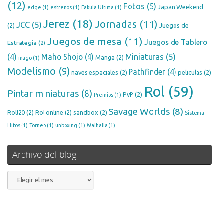
(12)
Fotos
(5)
Japan Weekend
edge
(1)
estrenos
(1)
Fabula Ultima
(1)
Jerez
(18)
Jornadas
(11)
JCC
(5)
(2)
Juegos de
Juegos de mesa
(11)
Juegos de Tablero
Estrategia
(2)
Miniaturas
(5)
(4)
Maho Shojo
(4)
Manga
(2)
mago
(1)
Modelismo
(9)
Pathfinder
(4)
naves espaciales
(2)
peliculas
(2)
Rol
(59)
Pintar miniaturas
(8)
PvP
(2)
Premios
(1)
Savage Worlds
(8)
Roll20
(2)
Rol online
(2)
sandbox
(2)
Sistema
Hitos
(1)
Torneo
(1)
unboxing
(1)
Walhalla
(1)
Archivo del blog
Archivo
del
blog