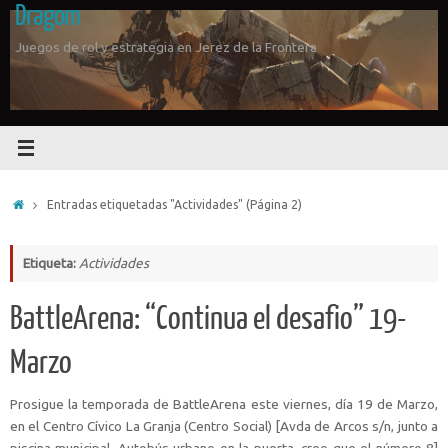
Dragom
Saltar
al
Juegos de rol y estrategia en Jerez de la Frontera
contenido
Inicio
Entradas etiquetadas "Actividades"
(Página 2)
Etiqueta:
Actividades
BattleArena: “Continua el desafio” 19-
Marzo
Prosigue la temporada de BattleArena este viernes, día 19 de Marzo,
en el Centro Cívico La Granja (Centro Social) [Avda de Arcos s/n, junto a