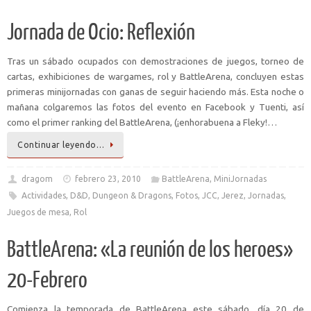
Jornada de Ocio: Reflexión
Tras un sábado ocupados con demostraciones de juegos, torneo de
cartas, exhibiciones de wargames, rol y BattleArena, concluyen estas
primeras minijornadas con ganas de seguir haciendo más. Esta noche o
mañana colgaremos las fotos del evento en Facebook y Tuenti, así
como el primer ranking del BattleArena, (¡enhorabuena a Fleky!…
Continuar leyendo…
dragom
febrero 23, 2010
BattleArena
,
MiniJornadas
Actividades
,
D&D
,
Dungeon & Dragons
,
Fotos
,
JCC
,
Jerez
,
Jornadas
,
Juegos de mesa
,
Rol
BattleArena: «La reunión de los heroes»
20-Febrero
Comienza la temporada de BattleArena este sábado, día 20 de