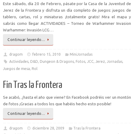
Este sábado, día 20 de Febrero, pásate por la Casa de la Juventud de
Jerez de la Frontera y disfruta un día completo de juegos: juegos de
tablero, cartas, rol y miniaturas ¡totalmente gratis! Mira el mapa y
sabrás como llegar ACTIVIDADES – Torneo de Warhammer Invasion
Warhammer: Invasión LCG…
Continuar leyendo…
dragom
febrero 15, 2010
MiniJornadas
Actividades
,
D&D
,
Dungeon & Dragons
,
Fotos
,
JCC
,
Jerez
,
Jornadas
,
Juegos de mesa
,
Rol
Fin Tras la Frontera
Se acabó, ¿hasta el año que viene? En Facebook podréis ver un montón
de fotos ¡Gracias a todos los que habéis hecho esto posible!
Continuar leyendo…
dragom
diciembre 28, 2009
Tras la Frontera