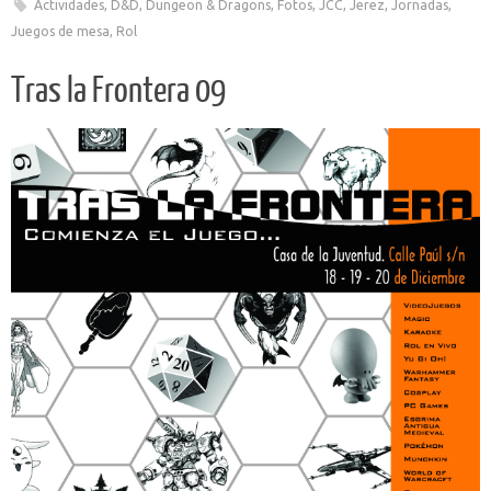
Actividades
,
D&D
,
Dungeon & Dragons
,
Fotos
,
JCC
,
Jerez
,
Jornadas
,
Juegos de mesa
,
Rol
Tras la Frontera 09