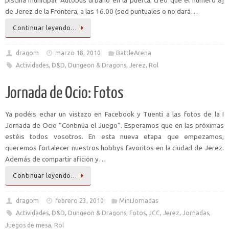
piscina municipal. Autobús urbano en la puerta, creo que el número 8]
de Jerez de la Frontera, a las 16.00 (sed puntuales o no dará…
Continuar leyendo…
dragom
marzo 18, 2010
BattleArena
Actividades
,
D&D
,
Dungeon & Dragons
,
Jerez
,
Rol
Jornada de Ocio: Fotos
Ya podéis echar un vistazo en Facebook y Tuenti a las fotos de la I
Jornada de Ocio “Continúa el Juego”. Esperamos que en las próximas
estéis todos vosotros. En esta nueva etapa que empezamos,
queremos fortalecer nuestros hobbys favoritos en la ciudad de Jerez.
Además de compartir afición y…
Continuar leyendo…
dragom
febrero 23, 2010
MiniJornadas
Actividades
,
D&D
,
Dungeon & Dragons
,
Fotos
,
JCC
,
Jerez
,
Jornadas
,
Juegos de mesa
,
Rol